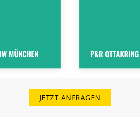
P&R OTTAKRING
MW MÜNCHEN
Sanierung
MW MÜNCHEN
P&R OTTAKRING
ubau
3 Ebenen
JETZT ANFRAGEN